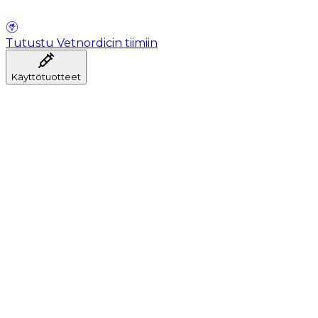
Tutustu Vetnordicin tiimiin
Käyttötuotteet
Anestesia
Veren kerääminen
Hygienia
Injektointi
Infuusiohoito
Instrumentit
Laboratorio
Leikkaussali
Klinikka ja konsultaatio