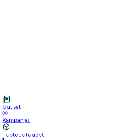
Toipuminen
Käsineet
Ommel
Urologia
Haavanhoito
Kotihoito
Vetnordic
Kuitukangastaitos, 7.5 x 7.5 cm, 4-kerroksinen,
steriloimaton, 100 kpl
Uutiset
Kampanjat
Tuoteuutuudet