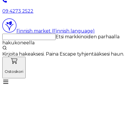
09 4273 2522
Finnish market (Finnish language)
Etsi markkinoiden parhaalla
hakukoneella
Kirjoita hakeaksesi. Paina Escape tyhjentääksesi haun.
Ostoskori
Tutustu Vetnordicin tiimiin
Käyttötuotteet
Uutiset
Kampanjat
Tuoteuutuudet
Meistä
Kirjaudu sisään