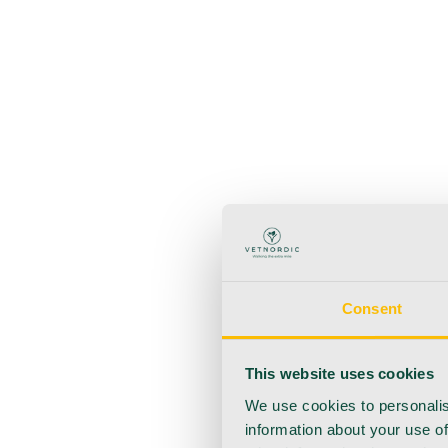
Takaisin
Käyttötuotteet
Anestesia
Veren kerääminen
Hygienia
Injektointi
Infuusio
Haavanhoito
Kotihoito
Consent
This website uses cookies
We use cookies to personalis
information about your use of