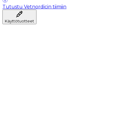
Tutustu Vetnordicin tiimiin
Käyttötuotteet
Anestesia
Veren kerääminen
Hygienia
Injektointi
Infuusiohoito
Instrumentit
Laboratorio
Leikkaussali
Klinikka ja konsultaatio
Toipuminen