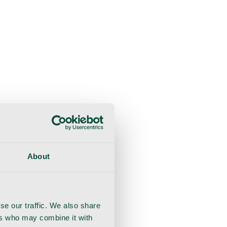
sultaatio
Toipuminen
Käsineet
Ommel
Urologia
About
se our traffic. We also share
ers who may combine it with