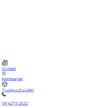
Käsineet
Ommel
Urologia
Haavanhoito
Kotihoito
Vetnordic
Kuitukangastaitos, 7.5 x 7.5 cm, 4-kerroksinen, steriloim
Uutiset
Kampanjat
Tuoteuutuudet
09 4273 2522