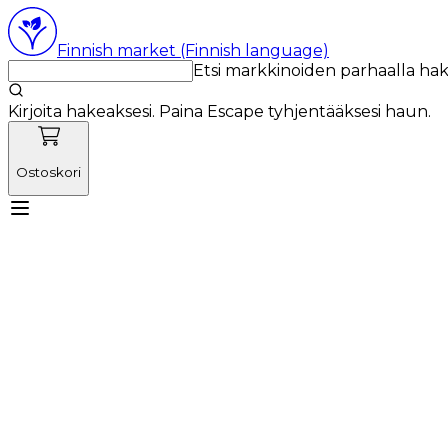
Finnish market (Finnish language)
Etsi markkinoiden parhaalla ha
Kirjoita hakeaksesi. Paina Escape tyhjentääksesi haun.
Ostoskori
Tutustu Vetnordicin tiimiin
Käyttötuotteet
Uutiset