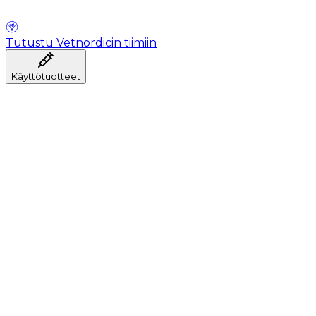
Tutustu Vetnordicin tiimiin
Käyttötuotteet
Anestesia
Veren kerääminen
Hygienia
Injektointi
Infuusiohoito
Instrumentit
Laboratorio
Leikkaussali
Klinikka ja konsultaatio