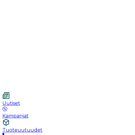
Toipuminen
Käsineet
Ommel
Urologia
Haavanhoito
Kotihoito
Vetnordic
Kuitukangastaitos, 7.5 x 7.5 cm, 4-kerroksinen,
steriloimaton, 100 kpl
Uutiset
Kampanjat
Tuoteuutuudet