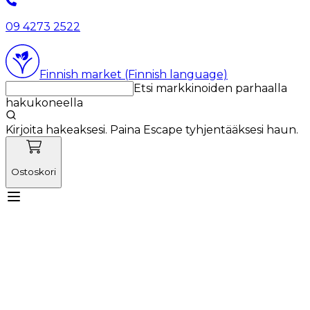
09 4273 2522
Finnish market (Finnish language)
Etsi markkinoiden parhaalla
hakukoneella
Kirjoita hakeaksesi. Paina Escape tyhjentääksesi haun.
Ostoskori
Tutustu Vetnordicin tiimiin
Käyttötuotteet
Uutiset
Kampanjat
Tuoteuutuudet
Meistä
Kirjaudu sisään