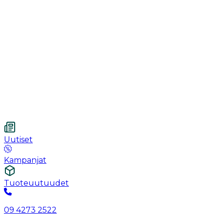
Käsineet
Ommel
Urologia
Haavanhoito
Kotihoito
Vetnordic
Kuitukangastaitos, 7.5 x 7.5 cm, 4-kerroksinen, steriloim
Uutiset
Kampanjat
Tuoteuutuudet
09 4273 2522