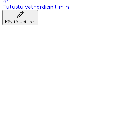
Tutustu Vetnordicin tiimiin
Käyttötuotteet
Anestesia
Veren kerääminen
Hygienia
Injektointi
Infuusiohoito
Instrumentit
Laboratorio
Leikkaussali
Klinikka ja konsultaatio
Toipuminen