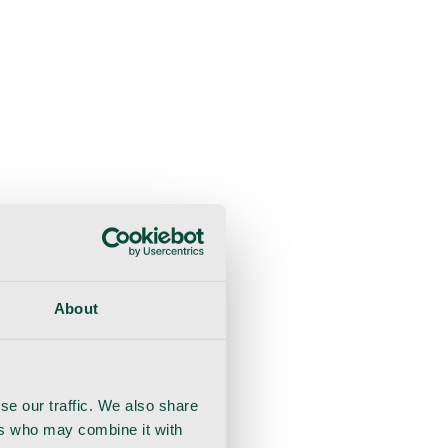
sultaatio
Toipuminen
Käsineet
Ommel
Urologia
About
se our traffic. We also share
ers who may combine it with