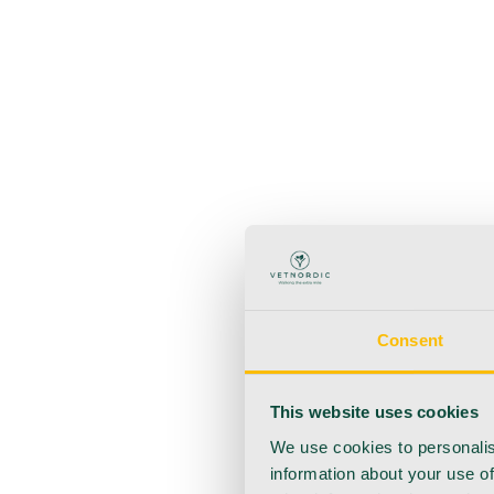
Takaisin
Käyttötuotteet
Anestesia
Veren kerääminen
Hygienia
Injektointi
Infuusio
Haavanhoito
Kotihoito
Consent
This website uses cookies
We use cookies to personalis
information about your use of