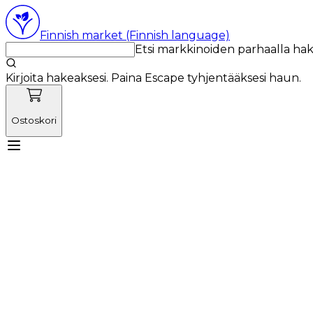
Finnish market (Finnish language)
Etsi markkinoiden parhaalla ha
Kirjoita hakeaksesi. Paina Escape tyhjentääksesi haun.
Ostoskori
Tutustu Vetnordicin tiimiin
Käyttötuotteet
Uutiset