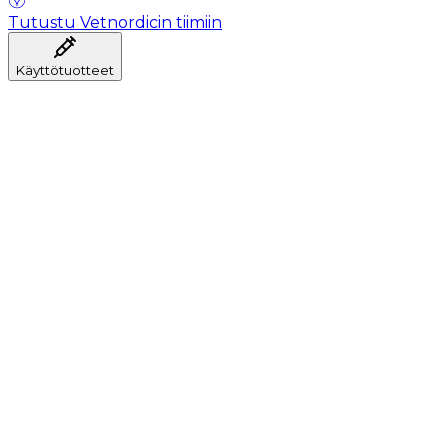
Tutustu Vetnordicin tiimiin
Käyttötuotteet
Anestesia
Veren kerääminen
Hygienia
Injektointi
Infuusiohoito
Instrumentit
Laboratorio
Leikkaussali
Klinikka ja konsultaatio
Toipuminen