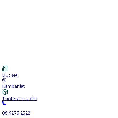
Käsineet
Ommel
Urologia
Haavanhoito
Kotihoito
Vetnordic
Kuitukangastaitos, 7.5 x 7.5 cm, 4-kerroksinen, steriloim
Uutiset
Kampanjat
Tuoteuutuudet
09 4273 2522