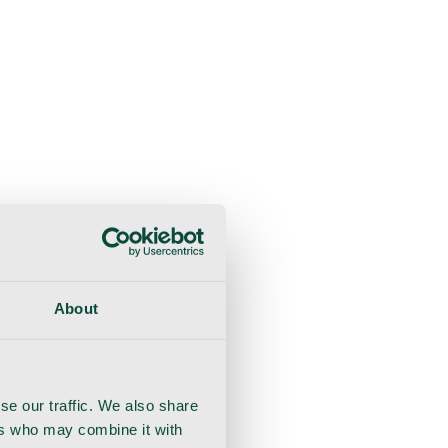
sultaatio
Toipuminen
Käsineet
Ommel
Urologia
About
se our traffic. We also share
ers who may combine it with