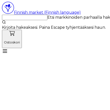
Finnish market (Finnish language)
Etsi markkinoiden parhaalla ha
Kirjoita hakeaksesi. Paina Escape tyhjentääksesi haun.
Ostoskori
Tutustu Vetnordicin tiimiin
Käyttötuotteet
Uutiset