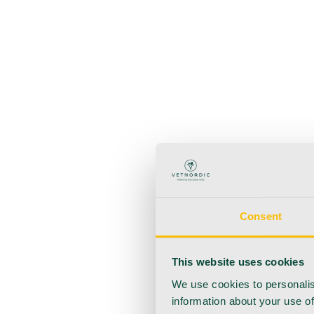
Takaisin
Käyttötuotteet
Anestesia
Veren kerääminen
Hygienia
Injektointi
Infuusio
Haavanhoito
Kotihoito
Consent
This website uses cookies
We use cookies to personalis
information about your use of