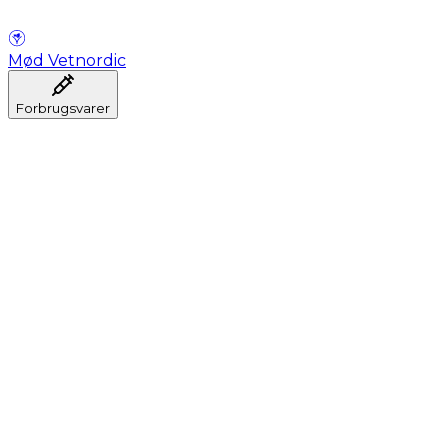
Mød Vetnordic
Forbrugsvarer
Anæstesi
Blodprøveudtagning
Dental
Hygiejne
Injektion
Infusion
Instrumenter
Laboratorium
Operationsstuen