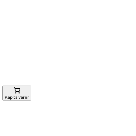
Vi tilbyder
Nem genbestilling
Gratis fragt
FSC-certificeret
Kapitalvarer
Udstyr, diverse
Anæstesi
Borde og stole