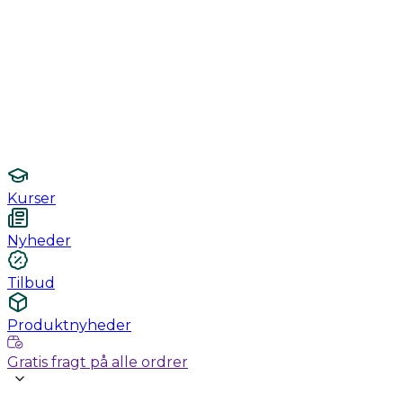
Monitorering
Undersøgelse / konsultation
Hygiejne og sterilisering
Lamper
Laboratorieudstyr
Kurser
Nyheder
Tilbud
Produktnyheder
Gratis fragt på alle ordrer