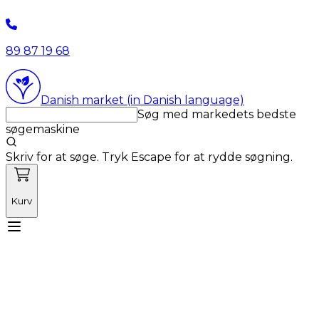
89 87 19 68
Danish market (in Danish language)
Søg med markedets bedste
søgemaskine
Skriv for at søge. Tryk Escape for at rydde søgning.
Kurv
Mød Vetnordic
Forbrugsvarer
Kapitalvarer
Kurser
Nyheder
Tilbud
Produktnyheder
Om os
Log ind