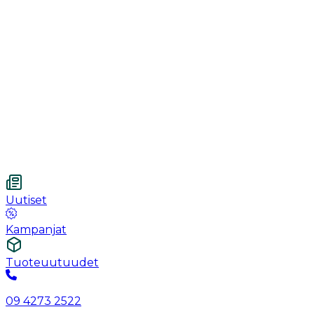
Käsineet
Ommel
Urologia
Haavanhoito
Kotihoito
Vetnordic
Kuitukangastaitos, 7.5 x 7.5 cm, 4-kerroksinen, steriloim
Uutiset
Kampanjat
Tuoteuutuudet
09 4273 2522