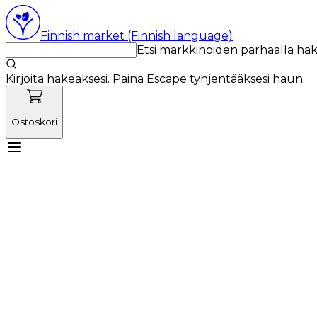
Finnish market (Finnish language)
Etsi markkinoiden parhaalla ha
Kirjoita hakeaksesi. Paina Escape tyhjentääksesi haun.
Ostoskori
Tutustu Vetnordicin tiimiin
Käyttötuotteet
Uutiset