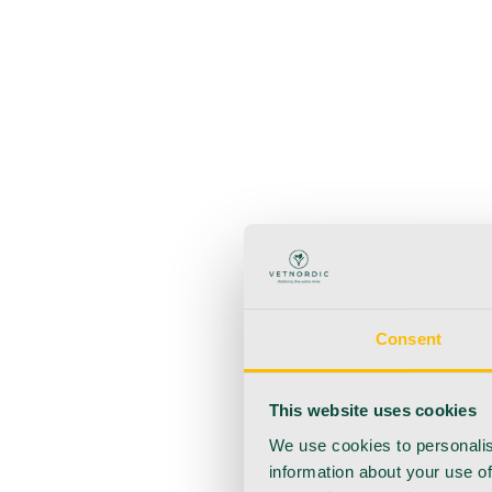
Takaisin
Käyttötuotteet
Anestesia
Veren kerääminen
Hygienia
Injektointi
Infuusio
Haavanhoito
Kotihoito
Consent
This website uses cookies
We use cookies to personalis
information about your use of