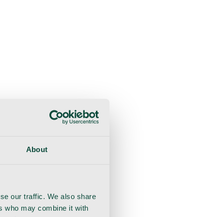
sultaatio
Toipuminen
Käsineet
Ommel
Urologia
About
se our traffic. We also share
ers who may combine it with