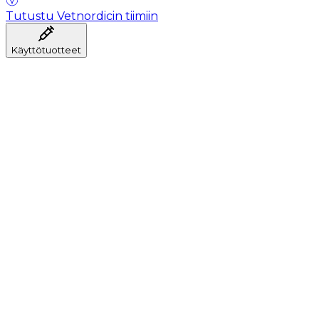
Tutustu Vetnordicin tiimiin
Käyttötuotteet
Anestesia
Veren kerääminen
Hygienia
Injektointi
Infuusiohoito
Instrumentit
Laboratorio
Leikkaussali
Klinikka ja konsultaatio
Toipuminen