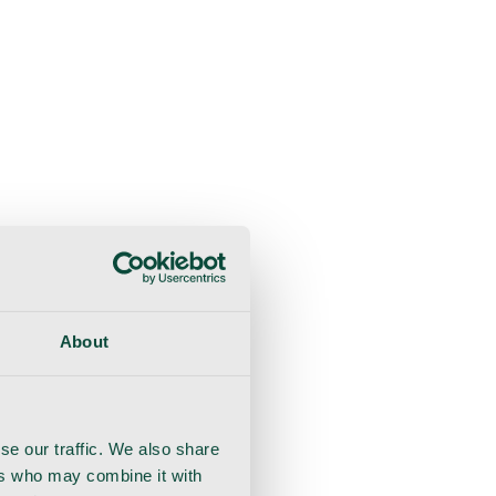
sultaatio
Toipuminen
Käsineet
Ommel
Urologia
About
se our traffic. We also share
ers who may combine it with