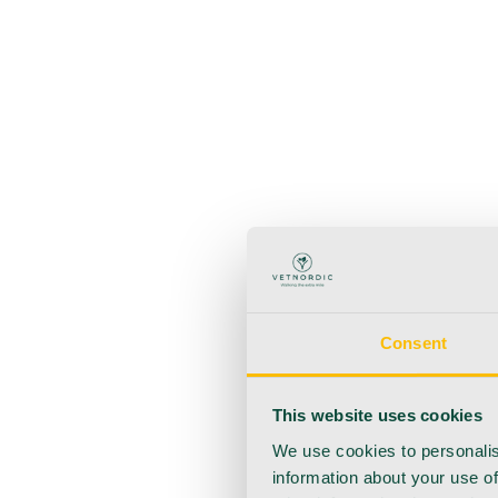
Takaisin
Käyttötuotteet
Anestesia
Veren kerääminen
Hygienia
Injektointi
Infuusio
Haavanhoito
Kotihoito
Consent
This website uses cookies
We use cookies to personalis
information about your use of