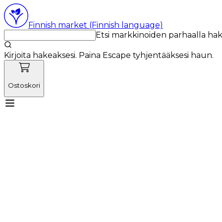
Finnish market (Finnish language)
Etsi markkinoiden parhaalla ha
Kirjoita hakeaksesi. Paina Escape tyhjentääksesi haun.
Ostoskori
Tutustu Vetnordicin tiimiin
Käyttötuotteet
Uutiset