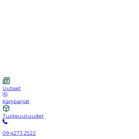
Käsineet
Ommel
Urologia
Haavanhoito
Kotihoito
Vetnordic
Kuitukangastaitos, 7.5 x 7.5 cm, 4-kerroksinen, steriloim
Uutiset
Kampanjat
Tuoteuutuudet
09 4273 2522