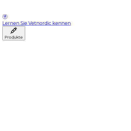
Lernen Sie Vetnordic kennen
Produkte
Anästhesie
Blutentnahme
Hygiene
Injektion
Infusionstherapie
Instrumente
Labor
Operationsraum
Klinik und ärztliche Beratung