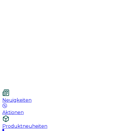
Genesung
Handschuhe
Nahtmaterial
Urologie
Wundversorgung
Medizinische Behandlungspflege
Vetnordic
Mulltupfer, 7.5 x 7.5 cm, 12 fach, unsteril, 100 St
Neuigkeiten
Aktionen
Produktneuheiten