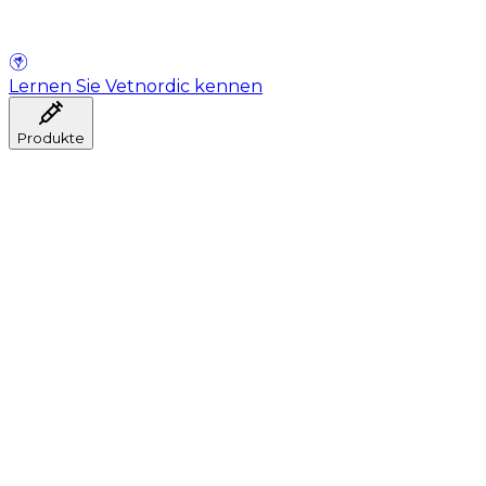
Lernen Sie Vetnordic kennen
Produkte
Anästhesie
Blutentnahme
Hygiene
Injektion
Infusionstherapie
Instrumente
Labor
Operationsraum
Klinik und ärztliche Beratung