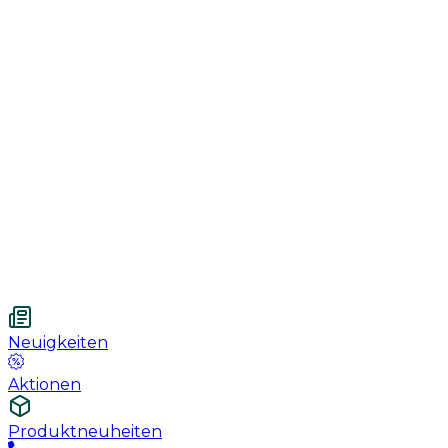
Genesung
Handschuhe
Nahtmaterial
Urologie
Wundversorgung
Medizinische Behandlungspflege
Vetnordic
Mulltupfer, 7.5 x 7.5 cm, 12 fach, unsteril, 100 St
Neuigkeiten
Aktionen
Produktneuheiten