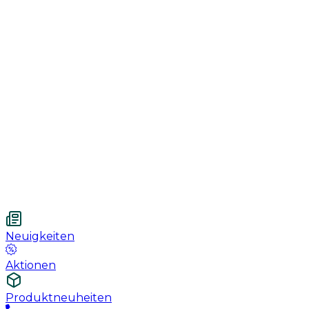
Genesung
Handschuhe
Nahtmaterial
Urologie
Wundversorgung
Medizinische Behandlungspflege
Vetnordic
Mulltupfer, 7.5 x 7.5 cm, 12 fach, unsteril, 100 St
Neuigkeiten
Aktionen
Produktneuheiten