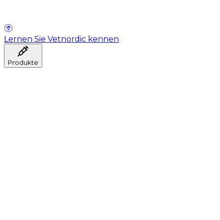
Lernen Sie Vetnordic kennen
Produkte
Anästhesie
Blutentnahme
Hygiene
Injektion
Infusionstherapie
Instrumente
Labor
Operationsraum
Klinik und ärztliche Beratung