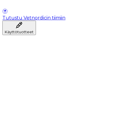
Tutustu Vetnordicin tiimiin
Käyttötuotteet
Anestesia
Veren kerääminen
Hygienia
Injektointi
Infuusiohoito
Instrumentit
Laboratorio
Leikkaussali
Klinikka ja konsultaatio