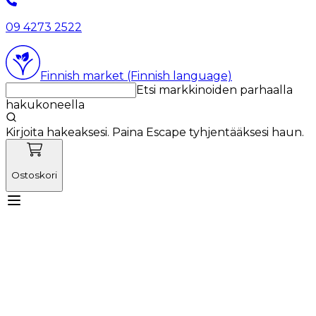
09 4273 2522
Finnish market (Finnish language)
Etsi markkinoiden parhaalla
hakukoneella
Kirjoita hakeaksesi. Paina Escape tyhjentääksesi haun.
Ostoskori
Tutustu Vetnordicin tiimiin
Käyttötuotteet
Uutiset
Kampanjat
Tuoteuutuudet
Meistä
Kirjaudu sisään