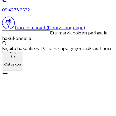
09 4273 2522
Finnish market (Finnish language)
Etsi markkinoiden parhaalla
hakukoneella
Kirjoita hakeaksesi. Paina Escape tyhjentääksesi haun.
Ostoskori
Tutustu Vetnordicin tiimiin
Käyttötuotteet
Uutiset
Kampanjat
Tuoteuutuudet
Meistä
Kirjaudu sisään