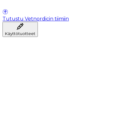
Tutustu Vetnordicin tiimiin
Käyttötuotteet
Anestesia
Veren kerääminen
Hygienia
Injektointi
Infuusiohoito
Instrumentit
Laboratorio
Leikkaussali
Klinikka ja konsultaatio