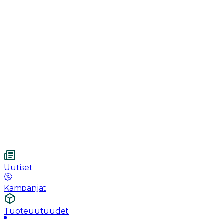
Toipuminen
Käsineet
Ommel
Urologia
Haavanhoito
Kotihoito
Vetnordic
Kuitukangastaitos, 7.5 x 7.5 cm, 4-kerroksinen,
steriloimaton, 100 kpl
Uutiset
Kampanjat
Tuoteuutuudet