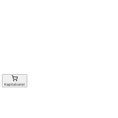
Vi tilbyder
Nem genbestilling
Gratis fragt
FSC-certificeret
Kapitalvarer
Udstyr, diverse
Anæstesi
Borde og stole