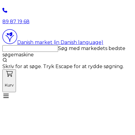
89 87 19 68
Danish market (in Danish language)
Søg med markedets bedste
søgemaskine
Skriv for at søge. Tryk Escape for at rydde søgning.
Kurv
Mød Vetnordic
Forbrugsvarer
Kapitalvarer
Kurser
Nyheder
Tilbud
Produktnyheder
Om os
Log ind