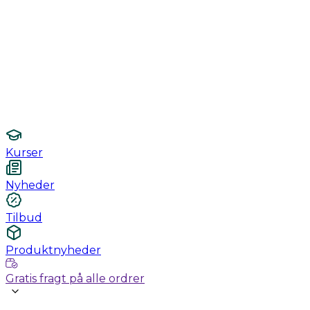
Monitorering
Undersøgelse / konsultation
Hygiejne og sterilisering
Lamper
Laboratorieudstyr
Kurser
Nyheder
Tilbud
Produktnyheder
Gratis fragt på alle ordrer