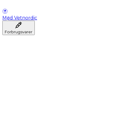
Mød Vetnordic
Forbrugsvarer
Anæstesi
Blodprøveudtagning
Dental
Hygiejne
Injektion
Infusion
Instrumenter
Laboratorium
Operationsstuen