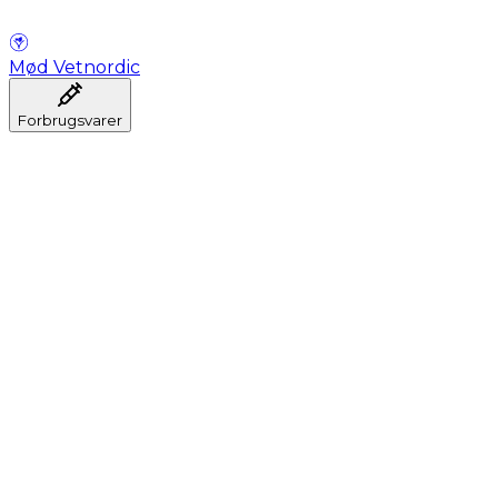
Mød Vetnordic
Forbrugsvarer
Anæstesi
Blodprøveudtagning
Dental
Hygiejne
Injektion
Infusion
Instrumenter
Laboratorium
Operationsstuen