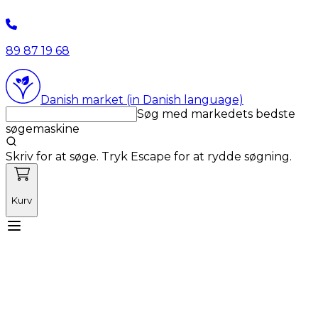
89 87 19 68
Danish market (in Danish language)
Søg med markedets bedste
søgemaskine
Skriv for at søge. Tryk Escape for at rydde søgning.
Kurv
Mød Vetnordic
Forbrugsvarer
Kapitalvarer
Kurser
Nyheder
Tilbud
Produktnyheder
Om os
Log ind