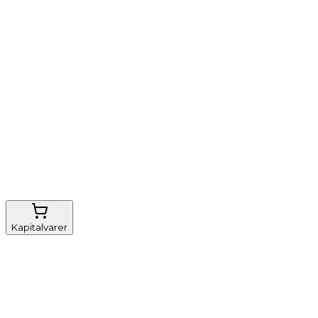
Vi tilbyder
Nem genbestilling
Gratis fragt
FSC-certificeret
Kapitalvarer
Udstyr, diverse
Anæstesi
Borde og stole