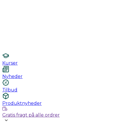
Monitorering
Undersøgelse / konsultation
Hygiejne og sterilisering
Lamper
Laboratorieudstyr
Kurser
Nyheder
Tilbud
Produktnyheder
Gratis fragt på alle ordrer