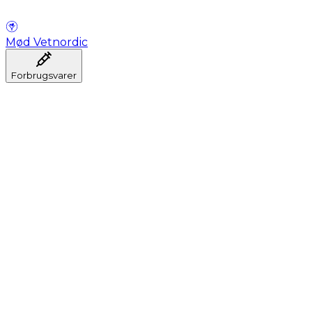
Mød Vetnordic
Forbrugsvarer
Anæstesi
Blodprøveudtagning
Dental
Hygiejne
Injektion
Infusion
Instrumenter
Laboratorium
Operationsstuen