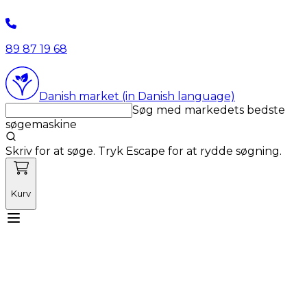
89 87 19 68
Danish market (in Danish language)
Søg med markedets bedste
søgemaskine
Skriv for at søge. Tryk Escape for at rydde søgning.
Kurv
Mød Vetnordic
Forbrugsvarer
Kapitalvarer
Kurser
Nyheder
Tilbud
Produktnyheder
Om os
Log ind