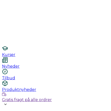
Monitorering
Undersøgelse / konsultation
Hygiejne og sterilisering
Lamper
Laboratorieudstyr
Kurser
Nyheder
Tilbud
Produktnyheder
Gratis fragt på alle ordrer