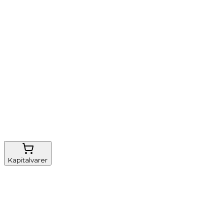
Vi tilbyder
Nem genbestilling
Gratis fragt
FSC-certificeret
Kapitalvarer
Udstyr, diverse
Anæstesi
Borde og stole