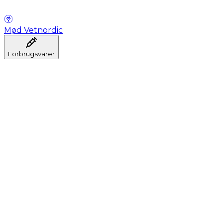
Mød Vetnordic
Forbrugsvarer
Anæstesi
Blodprøveudtagning
Dental
Hygiejne
Injektion
Infusion
Instrumenter
Laboratorium
Operationsstuen