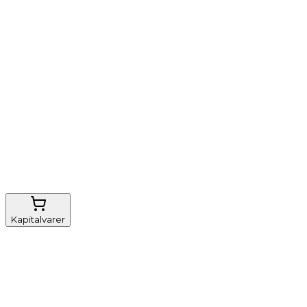
Vi tilbyder
Nem genbestilling
Gratis fragt
FSC-certificeret
Kapitalvarer
Udstyr, diverse
Anæstesi
Borde og stole