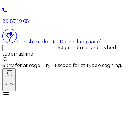
89 87 19 68
Danish market (in Danish language)
Søg med markedets bedste
søgemaskine
Skriv for at søge. Tryk Escape for at rydde søgning.
Kurv
Mød Vetnordic
Forbrugsvarer
Kapitalvarer
Kurser
Nyheder
Tilbud
Produktnyheder
Om os
Log ind