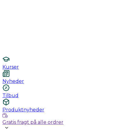
Monitorering
Undersøgelse / konsultation
Hygiejne og sterilisering
Lamper
Laboratorieudstyr
Kurser
Nyheder
Tilbud
Produktnyheder
Gratis fragt på alle ordrer