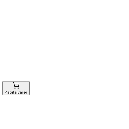
Vi tilbyder
Nem genbestilling
Gratis fragt
FSC-certificeret
Kapitalvarer
Udstyr, diverse
Anæstesi
Borde og stole