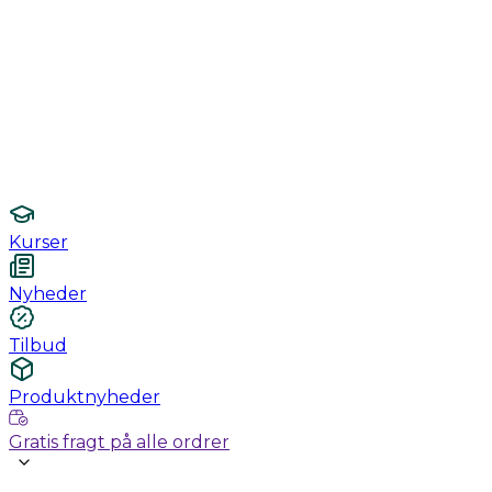
Monitorering
Undersøgelse / konsultation
Hygiejne og sterilisering
Lamper
Laboratorieudstyr
Kurser
Nyheder
Tilbud
Produktnyheder
Gratis fragt på alle ordrer