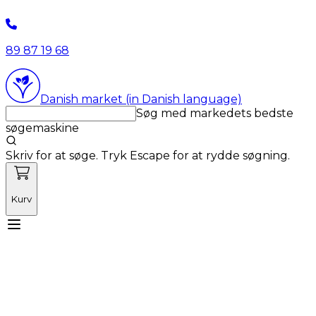
89 87 19 68
Danish market (in Danish language)
Søg med markedets bedste
søgemaskine
Skriv for at søge. Tryk Escape for at rydde søgning.
Kurv
Mød Vetnordic
Forbrugsvarer
Kapitalvarer
Kurser
Nyheder
Tilbud
Produktnyheder
Om os
Log ind