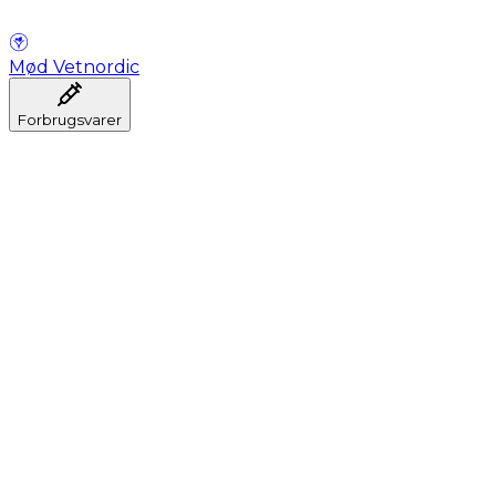
Mød Vetnordic
Forbrugsvarer
Anæstesi
Blodprøveudtagning
Dental
Hygiejne
Injektion
Infusion
Instrumenter
Laboratorium
Operationsstuen