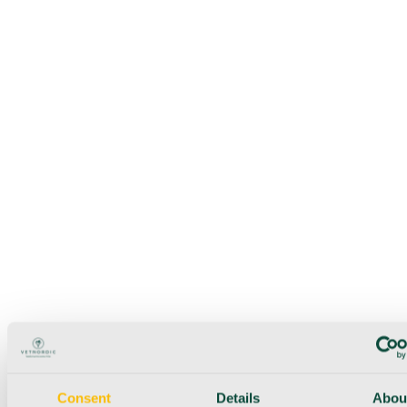
Consent
Details
Abou