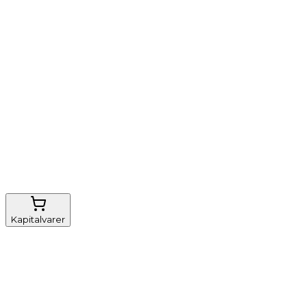
Vi tilbyder
Nem genbestilling
Gratis fragt
FSC-certificeret
Kapitalvarer
Udstyr, diverse
Anæstesi
Borde og stole