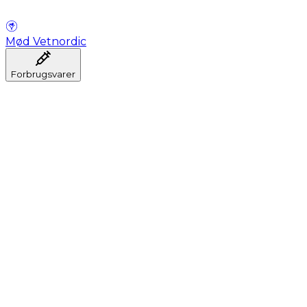
Mød Vetnordic
Forbrugsvarer
Anæstesi
Blodprøveudtagning
Dental
Hygiejne
Injektion
Infusion
Instrumenter
Laboratorium
Operationsstuen