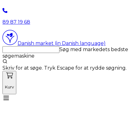
89 87 19 68
Danish market (in Danish language)
Søg med markedets bedste
søgemaskine
Skriv for at søge. Tryk Escape for at rydde søgning.
Kurv
Mød Vetnordic
Forbrugsvarer
Kapitalvarer
Kurser
Nyheder
Tilbud
Produktnyheder
Om os
Log ind