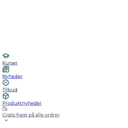
Monitorering
Undersøgelse / konsultation
Hygiejne og sterilisering
Lamper
Laboratorieudstyr
Kurser
Nyheder
Tilbud
Produktnyheder
Gratis fragt på alle ordrer