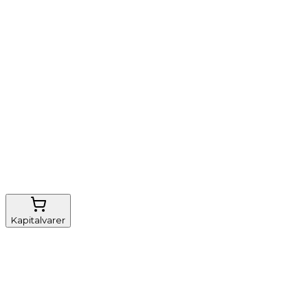
Vi tilbyder
Nem genbestilling
Gratis fragt
FSC-certificeret
Kapitalvarer
Udstyr, diverse
Anæstesi
Borde og stole