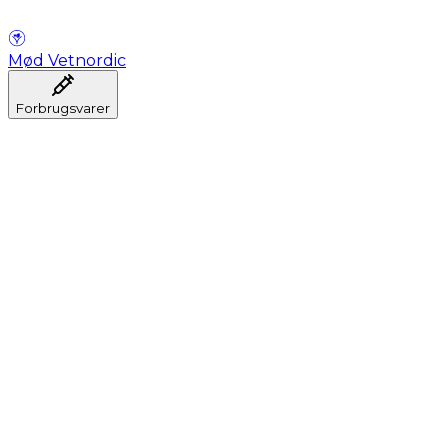
Mød Vetnordic
Forbrugsvarer
Anæstesi
Blodprøveudtagning
Dental
Hygiejne
Injektion
Infusion
Instrumenter
Laboratorium
Operationsstuen