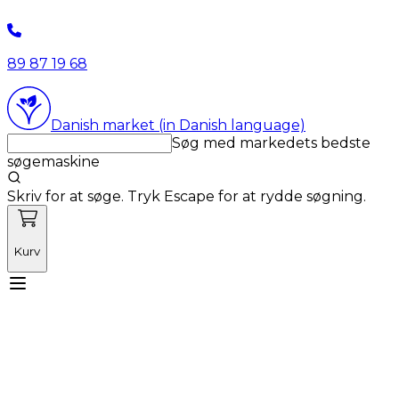
89 87 19 68
Danish market (in Danish language)
Søg med markedets bedste
søgemaskine
Skriv for at søge. Tryk Escape for at rydde søgning.
Kurv
Mød Vetnordic
Forbrugsvarer
Kapitalvarer
Kurser
Nyheder
Tilbud
Produktnyheder
Om os
Log ind