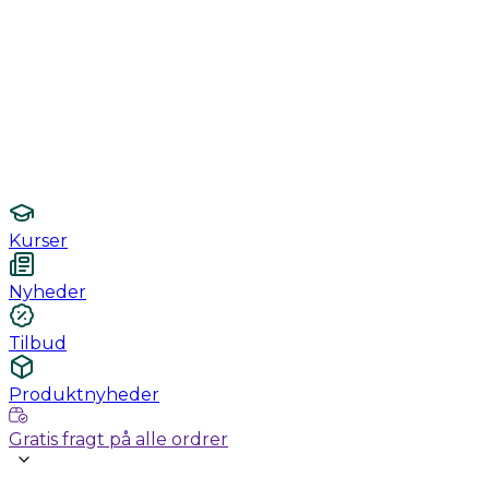
Monitorering
Undersøgelse / konsultation
Hygiejne og sterilisering
Lamper
Laboratorieudstyr
Kurser
Nyheder
Tilbud
Produktnyheder
Gratis fragt på alle ordrer