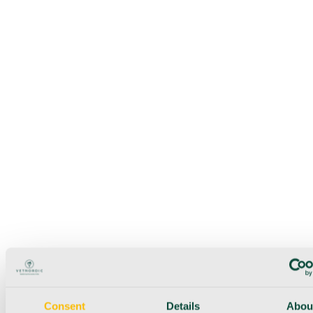
Consent
Details
Abou