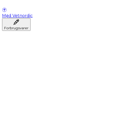
Mød Vetnordic
Forbrugsvarer
Anæstesi
Blodprøveudtagning
Dental
Hygiejne
Injektion
Infusion
Instrumenter
Laboratorium
Operationsstuen