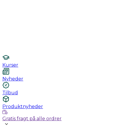
Monitorering
Undersøgelse / konsultation
Hygiejne og sterilisering
Lamper
Laboratorieudstyr
Kurser
Nyheder
Tilbud
Produktnyheder
Gratis fragt på alle ordrer