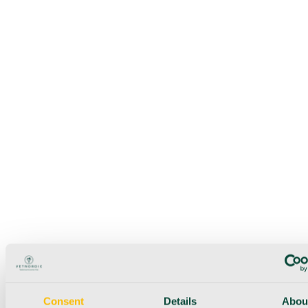
Consent
Details
Abou