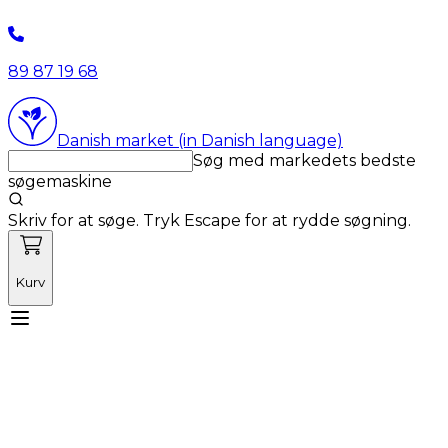
89 87 19 68
Danish market (in Danish language)
Søg med markedets bedste
søgemaskine
Skriv for at søge. Tryk Escape for at rydde søgning.
Kurv
Mød Vetnordic
Forbrugsvarer
Kapitalvarer
Kurser
Nyheder
Tilbud
Produktnyheder
Om os
Log ind