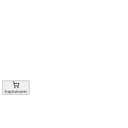
Vi tilbyder
Nem genbestilling
Gratis fragt
FSC-certificeret
Kapitalvarer
Udstyr, diverse
Anæstesi
Borde og stole