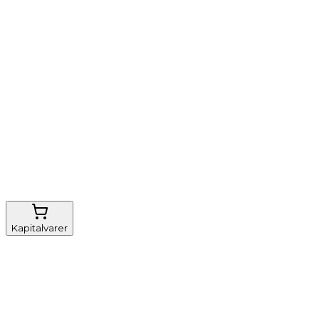
Vi tilbyder
Nem genbestilling
Gratis fragt
FSC-certificeret
Kapitalvarer
Udstyr, diverse
Anæstesi
Borde og stole