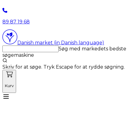
89 87 19 68
Danish market (in Danish language)
Søg med markedets bedste
søgemaskine
Skriv for at søge. Tryk Escape for at rydde søgning.
Kurv
Mød Vetnordic
Forbrugsvarer
Kapitalvarer
Kurser
Nyheder
Tilbud
Produktnyheder
Om os
Log ind