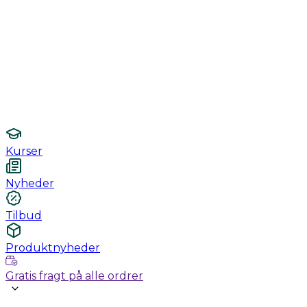
Monitorering
Undersøgelse / konsultation
Hygiejne og sterilisering
Lamper
Laboratorieudstyr
Kurser
Nyheder
Tilbud
Produktnyheder
Gratis fragt på alle ordrer