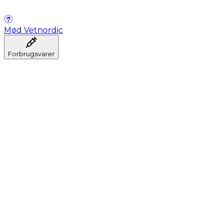
Mød Vetnordic
Forbrugsvarer
Anæstesi
Blodprøveudtagning
Dental
Hygiejne
Injektion
Infusion
Instrumenter
Laboratorium
Operationsstuen