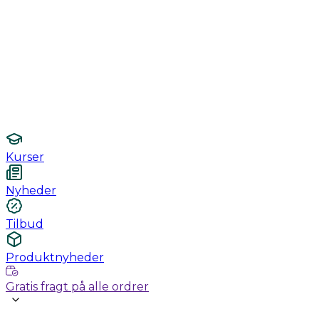
Monitorering
Undersøgelse / konsultation
Hygiejne og sterilisering
Lamper
Laboratorieudstyr
Kurser
Nyheder
Tilbud
Produktnyheder
Gratis fragt på alle ordrer