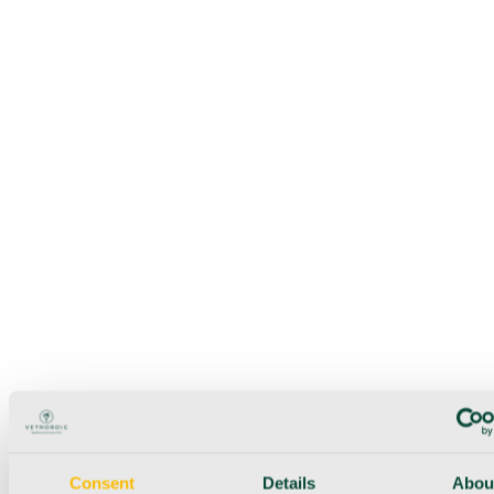
Consent
Details
Abou