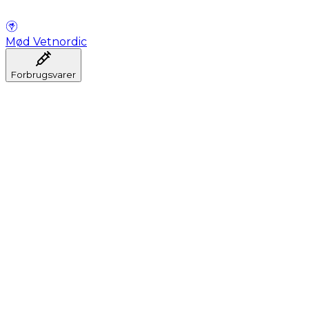
Mød Vetnordic
Forbrugsvarer
Anæstesi
Blodprøveudtagning
Dental
Hygiejne
Injektion
Infusion
Instrumenter
Laboratorium
Operationsstuen