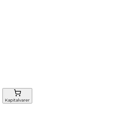
Vi tilbyder
Nem genbestilling
Gratis fragt
FSC-certificeret
Kapitalvarer
Udstyr, diverse
Anæstesi
Borde og stole