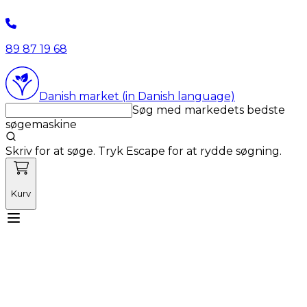
89 87 19 68
Danish market (in Danish language)
Søg med markedets bedste
søgemaskine
Skriv for at søge. Tryk Escape for at rydde søgning.
Kurv
Mød Vetnordic
Forbrugsvarer
Kapitalvarer
Kurser
Nyheder
Tilbud
Produktnyheder
Om os
Log ind