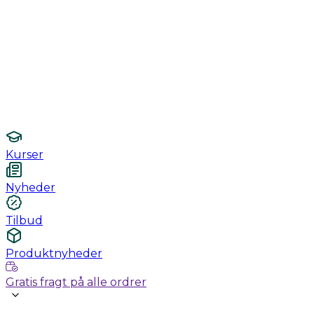
Monitorering
Undersøgelse / konsultation
Hygiejne og sterilisering
Lamper
Laboratorieudstyr
Kurser
Nyheder
Tilbud
Produktnyheder
Gratis fragt på alle ordrer