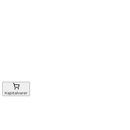
Vi tilbyder
Nem genbestilling
Gratis fragt
FSC-certificeret
Kapitalvarer
Udstyr, diverse
Anæstesi
Borde og stole