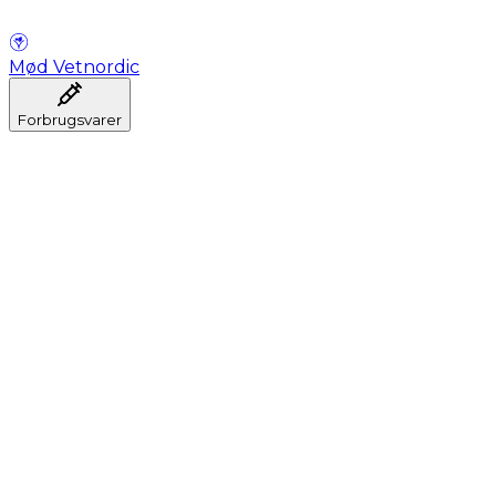
Mød Vetnordic
Forbrugsvarer
Anæstesi
Blodprøveudtagning
Dental
Hygiejne
Injektion
Infusion
Instrumenter
Laboratorium
Operationsstuen