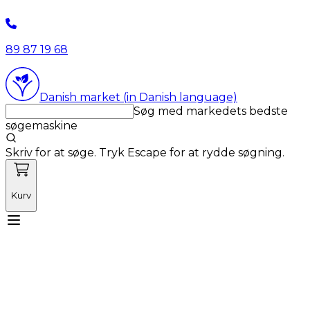
89 87 19 68
Danish market (in Danish language)
Søg med markedets bedste
søgemaskine
Skriv for at søge. Tryk Escape for at rydde søgning.
Kurv
Mød Vetnordic
Forbrugsvarer
Kapitalvarer
Kurser
Nyheder
Tilbud
Produktnyheder
Om os
Log ind