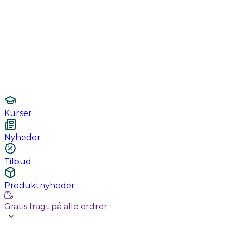
Monitorering
Undersøgelse / konsultation
Hygiejne og sterilisering
Lamper
Laboratorieudstyr
Kurser
Nyheder
Tilbud
Produktnyheder
Gratis fragt på alle ordrer