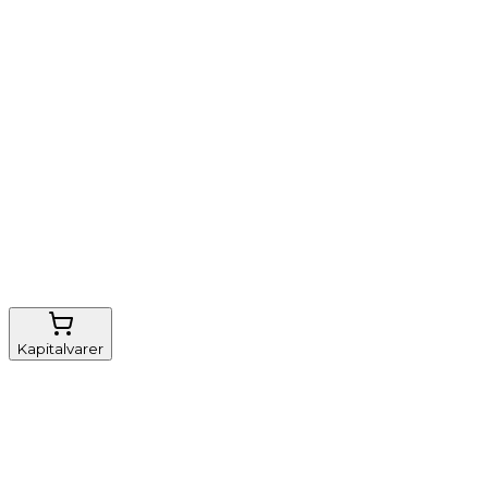
Vi tilbyder
Nem genbestilling
Gratis fragt
FSC-certificeret
Kapitalvarer
Udstyr, diverse
Anæstesi
Borde og stole