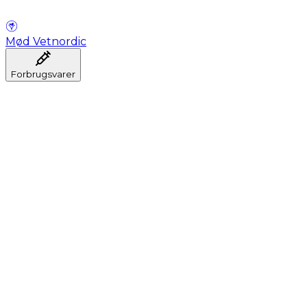
Mød Vetnordic
Forbrugsvarer
Anæstesi
Blodprøveudtagning
Dental
Hygiejne
Injektion
Infusion
Instrumenter
Laboratorium
Operationsstuen