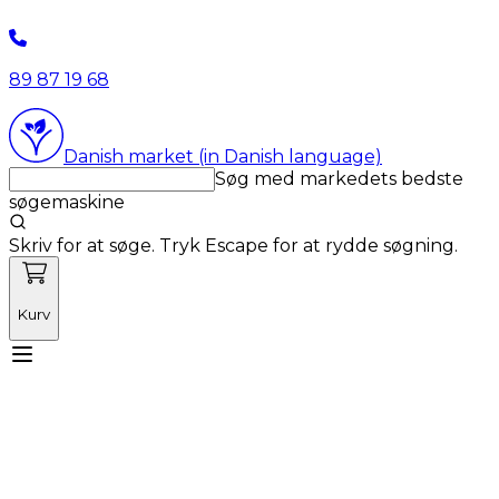
89 87 19 68
Danish market (in Danish language)
Søg med markedets bedste
søgemaskine
Skriv for at søge. Tryk Escape for at rydde søgning.
Kurv
Mød Vetnordic
Forbrugsvarer
Kapitalvarer
Kurser
Nyheder
Tilbud
Produktnyheder
Om os
Log ind