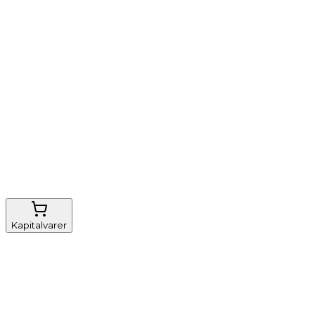
Vi tilbyder
Nem genbestilling
Gratis fragt
FSC-certificeret
Kapitalvarer
Udstyr, diverse
Anæstesi
Borde og stole