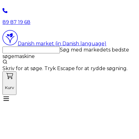
89 87 19 68
Danish market (in Danish language)
Søg med markedets bedste
søgemaskine
Skriv for at søge. Tryk Escape for at rydde søgning.
Kurv
Mød Vetnordic
Forbrugsvarer
Kapitalvarer
Kurser
Nyheder
Tilbud
Produktnyheder
Om os
Log ind