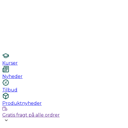
Monitorering
Undersøgelse / konsultation
Hygiejne og sterilisering
Lamper
Laboratorieudstyr
Kurser
Nyheder
Tilbud
Produktnyheder
Gratis fragt på alle ordrer