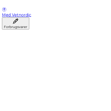
Mød Vetnordic
Forbrugsvarer
Anæstesi
Blodprøveudtagning
Dental
Hygiejne
Injektion
Infusion
Instrumenter
Laboratorium
Operationsstuen