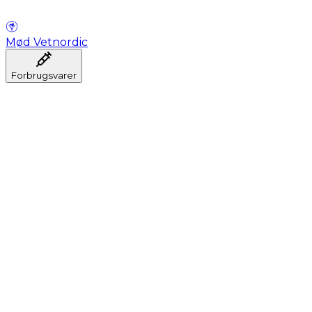
Mød Vetnordic
Forbrugsvarer
Anæstesi
Blodprøveudtagning
Dental
Hygiejne
Injektion
Infusion
Instrumenter
Laboratorium
Operationsstuen