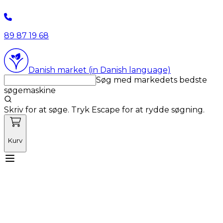
89 87 19 68
Danish market (in Danish language)
Søg med markedets bedste
søgemaskine
Skriv for at søge. Tryk Escape for at rydde søgning.
Kurv
Mød Vetnordic
Forbrugsvarer
Kapitalvarer
Kurser
Nyheder
Tilbud
Produktnyheder
Om os
Log ind