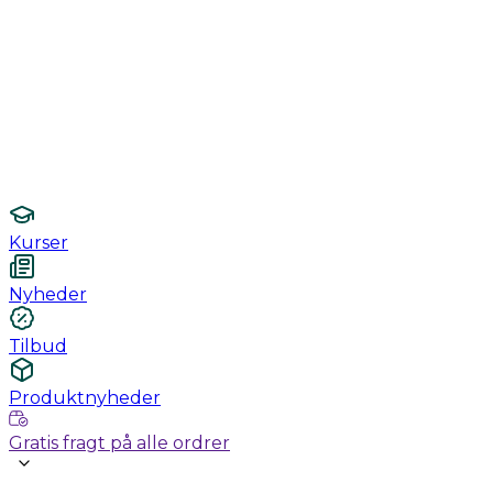
Monitorering
Undersøgelse / konsultation
Hygiejne og sterilisering
Lamper
Laboratorieudstyr
Kurser
Nyheder
Tilbud
Produktnyheder
Gratis fragt på alle ordrer