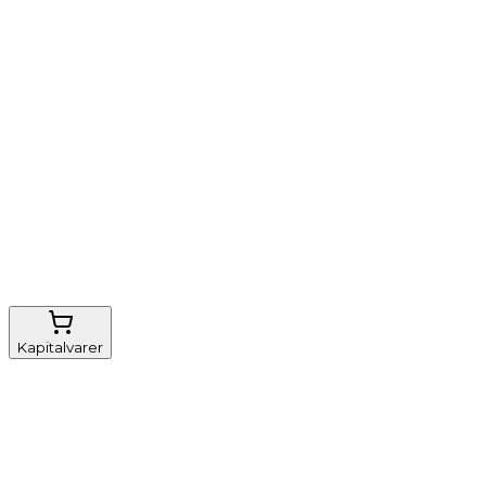
Vi tilbyder
Nem genbestilling
Gratis fragt
FSC-certificeret
Kapitalvarer
Udstyr, diverse
Anæstesi
Borde og stole