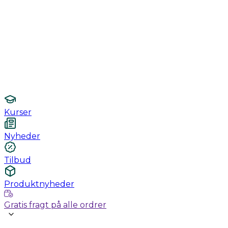
Monitorering
Undersøgelse / konsultation
Hygiejne og sterilisering
Lamper
Laboratorieudstyr
Kurser
Nyheder
Tilbud
Produktnyheder
Gratis fragt på alle ordrer