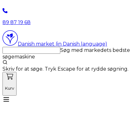
89 87 19 68
Danish market (in Danish language)
Søg med markedets bedste
søgemaskine
Skriv for at søge. Tryk Escape for at rydde søgning.
Kurv
Mød Vetnordic
Forbrugsvarer
Kapitalvarer
Kurser
Nyheder
Tilbud
Produktnyheder
Om os
Log ind