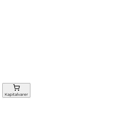
Vi tilbyder
Nem genbestilling
Gratis fragt
FSC-certificeret
Kapitalvarer
Udstyr, diverse
Anæstesi
Borde og stole