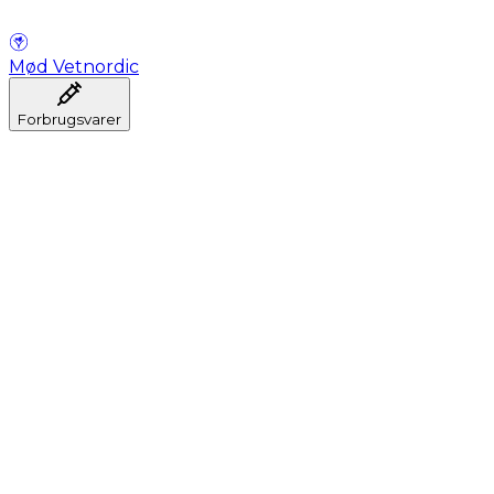
Mød Vetnordic
Forbrugsvarer
Anæstesi
Blodprøveudtagning
Dental
Hygiejne
Injektion
Infusion
Instrumenter
Laboratorium
Operationsstuen