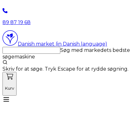
89 87 19 68
Danish market (in Danish language)
Søg med markedets bedste
søgemaskine
Skriv for at søge. Tryk Escape for at rydde søgning.
Kurv
Mød Vetnordic
Forbrugsvarer
Kapitalvarer
Kurser
Nyheder
Tilbud
Produktnyheder
Om os
Log ind