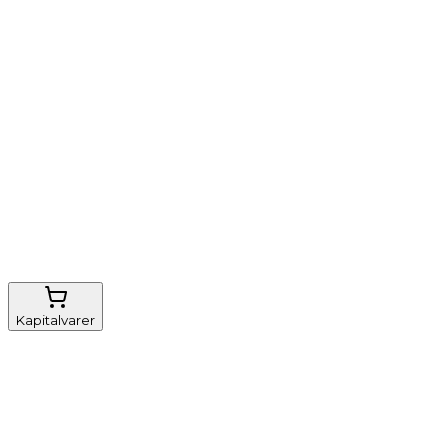
Vi tilbyder
Nem genbestilling
Gratis fragt
FSC-certificeret
Kapitalvarer
Udstyr, diverse
Anæstesi
Borde og stole