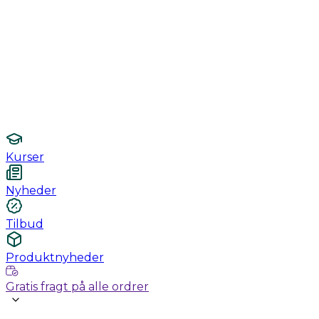
Monitorering
Undersøgelse / konsultation
Hygiejne og sterilisering
Lamper
Laboratorieudstyr
Kurser
Nyheder
Tilbud
Produktnyheder
Gratis fragt på alle ordrer