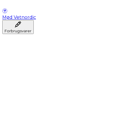
Mød Vetnordic
Forbrugsvarer
Anæstesi
Blodprøveudtagning
Dental
Hygiejne
Injektion
Infusion
Instrumenter
Laboratorium
Operationsstuen