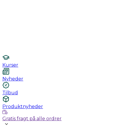
Monitorering
Undersøgelse / konsultation
Hygiejne og sterilisering
Lamper
Laboratorieudstyr
Kurser
Nyheder
Tilbud
Produktnyheder
Gratis fragt på alle ordrer