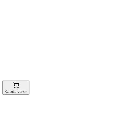
Vi tilbyder
Nem genbestilling
Gratis fragt
FSC-certificeret
Kapitalvarer
Udstyr, diverse
Anæstesi
Borde og stole