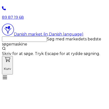
89 87 19 68
Danish market (in Danish language)
Søg med markedets bedste
søgemaskine
Skriv for at søge. Tryk Escape for at rydde søgning.
Kurv
Mød Vetnordic
Forbrugsvarer
Kapitalvarer
Kurser
Nyheder
Tilbud
Produktnyheder
Om os
Log ind