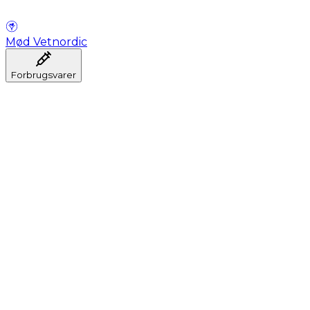
Mød Vetnordic
Forbrugsvarer
Anæstesi
Blodprøveudtagning
Dental
Hygiejne
Injektion
Infusion
Instrumenter
Laboratorium
Operationsstuen