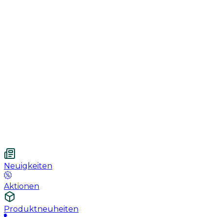
Genesung
Handschuhe
Nahtmaterial
Urologie
Wundversorgung
Medizinische Behandlungspflege
Vetnordic
Einweg-Unterlagen, 60 x 90 cm, 30 St.
Neuigkeiten
Aktionen
Produktneuheiten