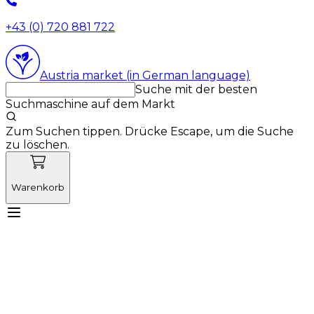
+43 (0) 720 881 722
Austria market (in German language)
Suche mit der besten
Suchmaschine auf dem Markt
Zum Suchen tippen. Drücke Escape, um die Suche
zu löschen.
Warenkorb
Lernen Sie Vetnordic kennen
Produkte
Neuigkeiten
Aktionen
Produktneuheiten
Über uns
Anmelden