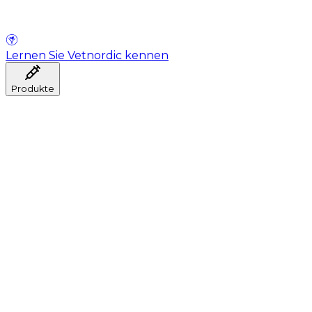
Lernen Sie Vetnordic kennen
Produkte
Anästhesie
Blutentnahme
Hygiene
Injektion
Infusionstherapie
Instrumente
Labor
Operationsraum
Klinik und ärztliche Beratung