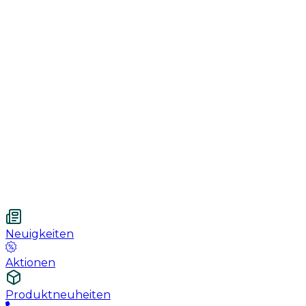
Genesung
Handschuhe
Nahtmaterial
Urologie
Wundversorgung
Medizinische Behandlungspflege
Vetnordic
Einweg-Unterlagen, 60 x 90 cm, 30 St.
Neuigkeiten
Aktionen
Produktneuheiten