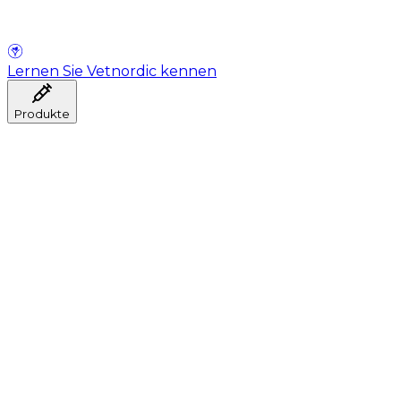
Lernen Sie Vetnordic kennen
Produkte
Anästhesie
Blutentnahme
Hygiene
Injektion
Infusionstherapie
Instrumente
Labor
Operationsraum
Klinik und ärztliche Beratung