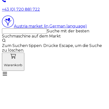
+43 (0) 720 881 722
Austria market (in German language)
Suche mit der besten
Suchmaschine auf dem Markt
Zum Suchen tippen. Drücke Escape, um die Suche
zu löschen.
Warenkorb
Lernen Sie Vetnordic kennen
Produkte
Neuigkeiten
Aktionen
Produktneuheiten
Über uns
Anmelden