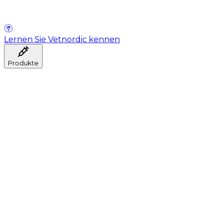
Lernen Sie Vetnordic kennen
Produkte
Anästhesie
Blutentnahme
Hygiene
Injektion
Infusionstherapie
Instrumente
Labor
Operationsraum
Klinik und ärztliche Beratung