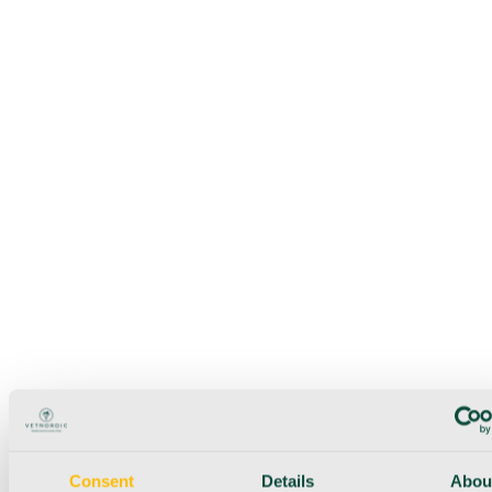
Consent
Details
Abou