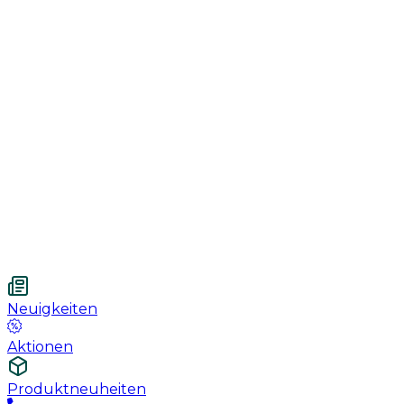
Genesung
Handschuhe
Nahtmaterial
Urologie
Wundversorgung
Medizinische Behandlungspflege
Vetnordic
Einweg-Unterlagen, 60 x 90 cm, 30 St.
Neuigkeiten
Aktionen
Produktneuheiten