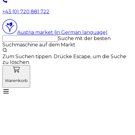
+43 (0) 720 881 722
Austria market (in German language)
Suche mit der besten
Suchmaschine auf dem Markt
Zum Suchen tippen. Drücke Escape, um die Suche
zu löschen.
Warenkorb
Lernen Sie Vetnordic kennen
Produkte
Neuigkeiten
Aktionen
Produktneuheiten
Über uns
Anmelden