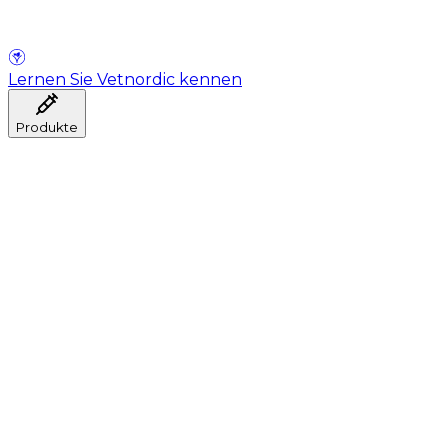
Lernen Sie Vetnordic kennen
Produkte
Anästhesie
Blutentnahme
Hygiene
Injektion
Infusionstherapie
Instrumente
Labor
Operationsraum
Klinik und ärztliche Beratung