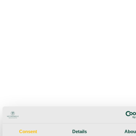
Consent
Details
Abou