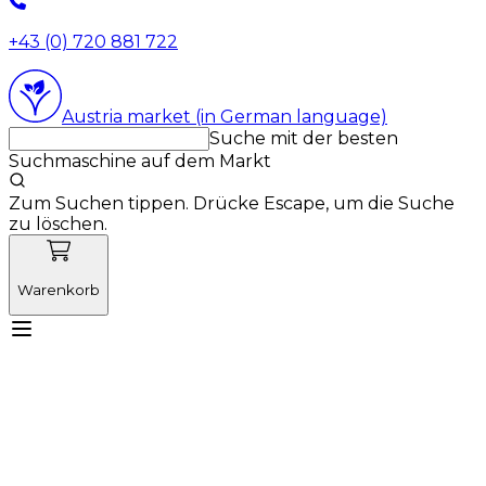
+43 (0) 720 881 722
Austria market (in German language)
Suche mit der besten
Suchmaschine auf dem Markt
Zum Suchen tippen. Drücke Escape, um die Suche
zu löschen.
Warenkorb
Lernen Sie Vetnordic kennen
Produkte
Neuigkeiten
Aktionen
Produktneuheiten
Über uns
Anmelden