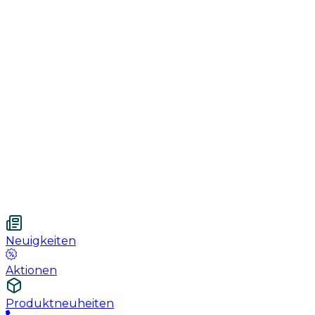
Genesung
Handschuhe
Nahtmaterial
Urologie
Wundversorgung
Medizinische Behandlungspflege
Vetnordic
Einweg-Unterlagen, 60 x 90 cm, 30 St.
Neuigkeiten
Aktionen
Produktneuheiten