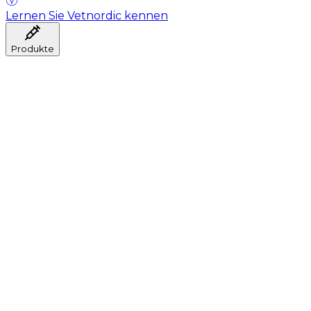
Lernen Sie Vetnordic kennen
Produkte
Anästhesie
Blutentnahme
Hygiene
Injektion
Infusionstherapie
Instrumente
Labor
Operationsraum
Klinik und ärztliche Beratung
Genesung