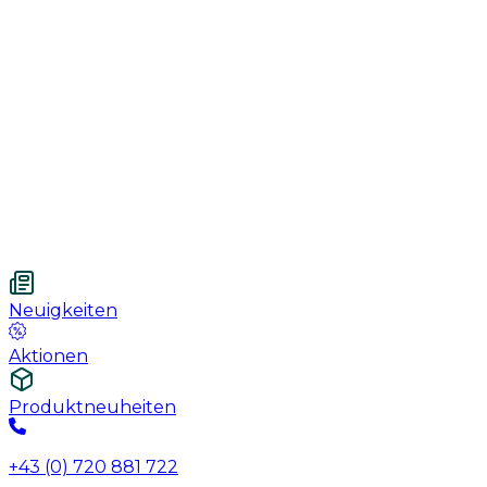
Handschuhe
Nahtmaterial
Urologie
Wundversorgung
Medizinische Behandlungspflege
Vetnordic
Einweg-Unterlagen, 60 x 90 cm, 30 St.
Neuigkeiten
Aktionen
Produktneuheiten
+43 (0) 720 881 722