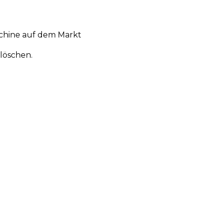
chine auf dem Markt
löschen.
en
Aktionen
Produktneuheiten
Über uns
Anmelden