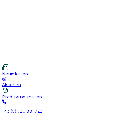
Handschuhe
Nahtmaterial
Urologie
Wundversorgung
Medizinische Behandlungspflege
Vetnordic
Einweg-Unterlagen, 60 x 90 cm, 30 St.
Neuigkeiten
Aktionen
Produktneuheiten
+43 (0) 720 881 722