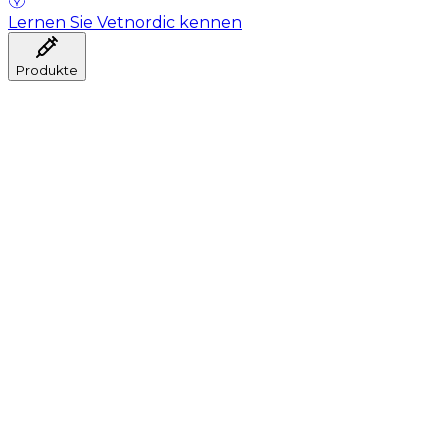
Lernen Sie Vetnordic kennen
Produkte
Anästhesie
Blutentnahme
Hygiene
Injektion
Infusionstherapie
Instrumente
Labor
Operationsraum
Klinik und ärztliche Beratung
Genesung