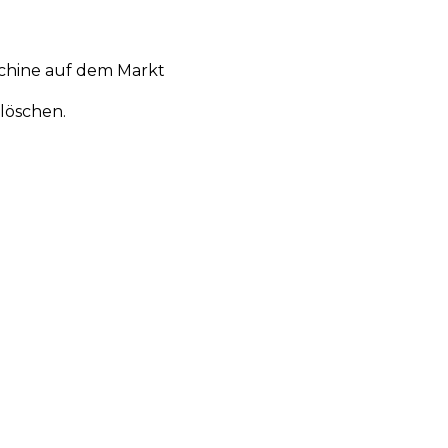
chine auf dem Markt
löschen.
en
Aktionen
Produktneuheiten
Über uns
Anmelden