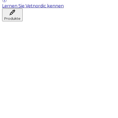
Lernen Sie Vetnordic kennen
Produkte
Anästhesie
Blutentnahme
Hygiene
Injektion
Infusionstherapie
Instrumente
Labor
Operationsraum
Klinik und ärztliche Beratung
Genesung