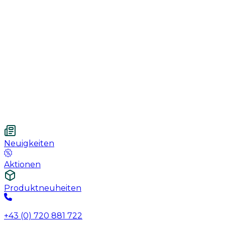
Handschuhe
Nahtmaterial
Urologie
Wundversorgung
Medizinische Behandlungspflege
Vetnordic
Einweg-Unterlagen, 60 x 90 cm, 30 St.
Neuigkeiten
Aktionen
Produktneuheiten
+43 (0) 720 881 722