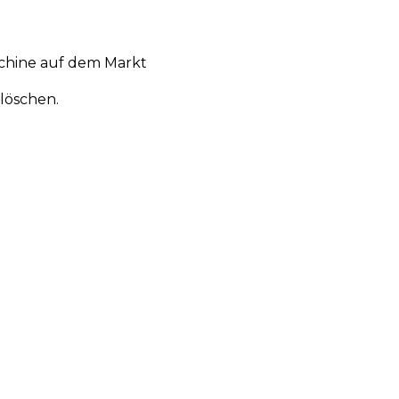
chine auf dem Markt
löschen.
en
Aktionen
Produktneuheiten
Über uns
Anmelden