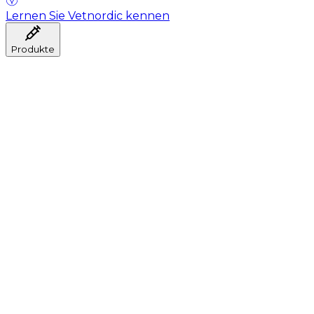
Lernen Sie Vetnordic kennen
Produkte
Anästhesie
Blutentnahme
Hygiene
Injektion
Infusionstherapie
Instrumente
Labor
Operationsraum
Klinik und ärztliche Beratung
Genesung