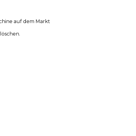
chine auf dem Markt
löschen.
en
Aktionen
Produktneuheiten
Über uns
Anmelden