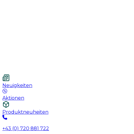
Handschuhe
Nahtmaterial
Urologie
Wundversorgung
Medizinische Behandlungspflege
Vetnordic
Einweg-Unterlagen, 60 x 90 cm, 30 St.
Neuigkeiten
Aktionen
Produktneuheiten
+43 (0) 720 881 722