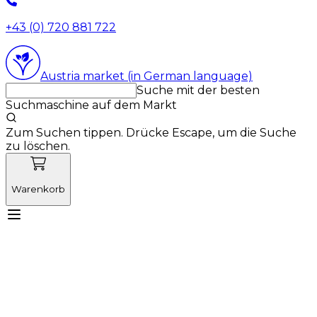
+43 (0) 720 881 722
Austria market (in German language)
Suche mit der besten
Suchmaschine auf dem Markt
Zum Suchen tippen. Drücke Escape, um die Suche
zu löschen.
Warenkorb
Lernen Sie Vetnordic kennen
Produkte
Neuigkeiten
Aktionen
Produktneuheiten
Über uns
Anmelden