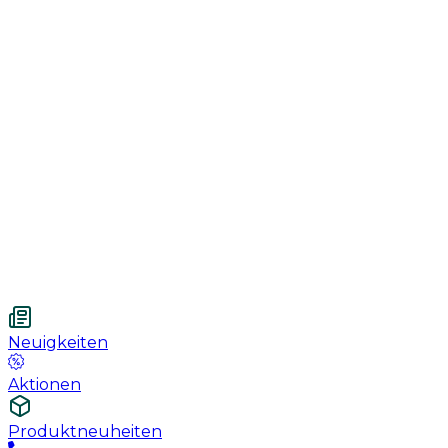
Genesung
Handschuhe
Nahtmaterial
Urologie
Wundversorgung
Medizinische Behandlungspflege
Vetnordic
Einweg-Unterlagen, 60 x 90 cm, 30 St.
Neuigkeiten
Aktionen
Produktneuheiten