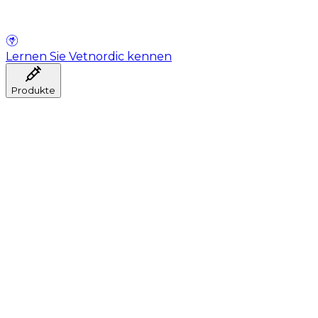
Lernen Sie Vetnordic kennen
Produkte
Anästhesie
Blutentnahme
Hygiene
Injektion
Infusionstherapie
Instrumente
Labor
Operationsraum
Klinik und ärztliche Beratung