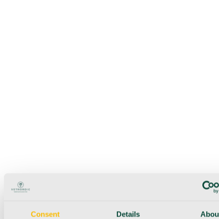
Consent
Details
Abou