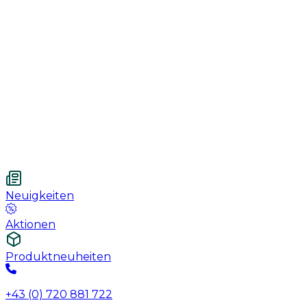
Handschuhe
Nahtmaterial
Urologie
Wundversorgung
Medizinische Behandlungspflege
Vetnordic
Einweg-Unterlagen, 60 x 90 cm, 30 St.
Neuigkeiten
Aktionen
Produktneuheiten
+43 (0) 720 881 722