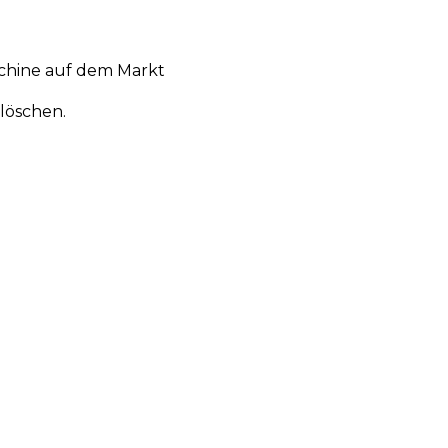
chine auf dem Markt
löschen.
en
Aktionen
Produktneuheiten
Über uns
Anmelden