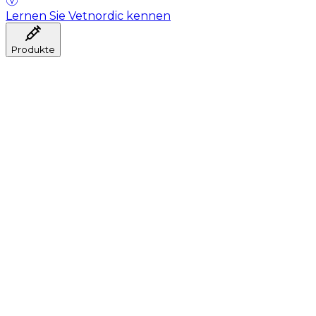
Lernen Sie Vetnordic kennen
Produkte
Anästhesie
Blutentnahme
Hygiene
Injektion
Infusionstherapie
Instrumente
Labor
Operationsraum
Klinik und ärztliche Beratung
Genesung