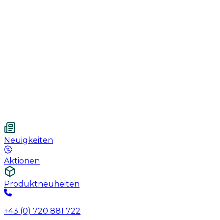
Handschuhe
Nahtmaterial
Urologie
Wundversorgung
Medizinische Behandlungspflege
Vetnordic
Einweg-Unterlagen, 60 x 90 cm, 30 St.
Neuigkeiten
Aktionen
Produktneuheiten
+43 (0) 720 881 722