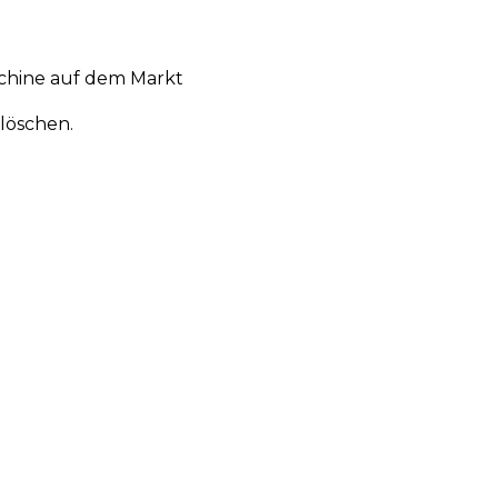
chine auf dem Markt
löschen.
en
Aktionen
Produktneuheiten
Über uns
Anmelden