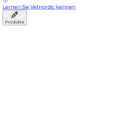
Lernen Sie Vetnordic kennen
Produkte
Anästhesie
Blutentnahme
Hygiene
Injektion
Infusionstherapie
Instrumente
Labor
Operationsraum
Klinik und ärztliche Beratung
Genesung