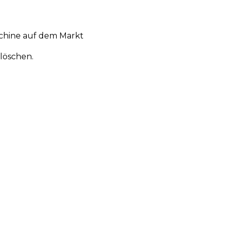
chine auf dem Markt
löschen.
en
Aktionen
Produktneuheiten
Über uns
Anmelden