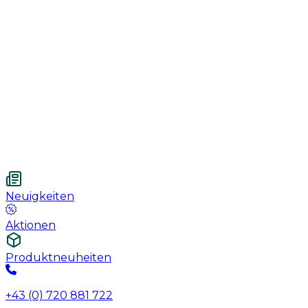
Handschuhe
Nahtmaterial
Urologie
Wundversorgung
Medizinische Behandlungspflege
Vetnordic
Einweg-Unterlagen, 60 x 90 cm, 30 St.
Neuigkeiten
Aktionen
Produktneuheiten
+43 (0) 720 881 722