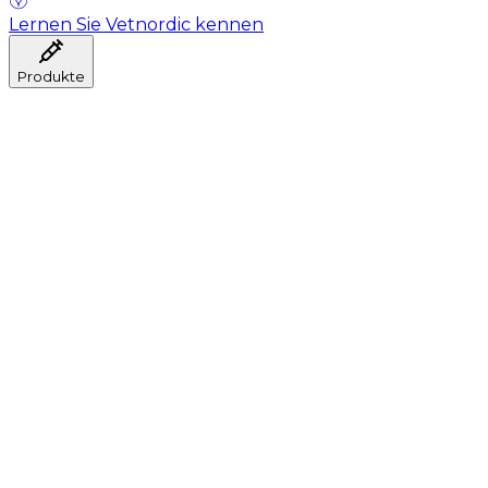
Lernen Sie Vetnordic kennen
Produkte
Anästhesie
Blutentnahme
Hygiene
Injektion
Infusionstherapie
Instrumente
Labor
Operationsraum
Klinik und ärztliche Beratung
Genesung