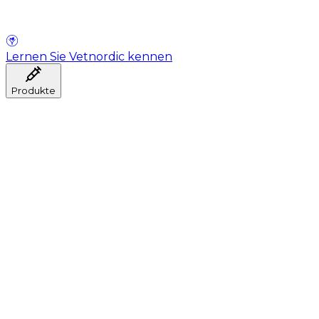
Lernen Sie Vetnordic kennen
Produkte
Anästhesie
Blutentnahme
Hygiene
Injektion
Infusionstherapie
Instrumente
Labor
Operationsraum
Klinik und ärztliche Beratung