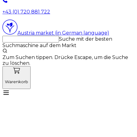
+43 (0) 720 881 722
Austria market (in German language)
Suche mit der besten
Suchmaschine auf dem Markt
Zum Suchen tippen. Drücke Escape, um die Suche
zu löschen.
Warenkorb
Lernen Sie Vetnordic kennen
Produkte
Neuigkeiten
Aktionen
Produktneuheiten
Über uns
Anmelden