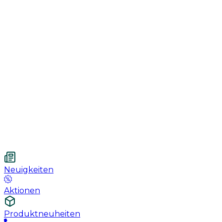
Genesung
Handschuhe
Nahtmaterial
Urologie
Wundversorgung
Medizinische Behandlungspflege
Vetnordic
Einweg-Unterlagen, 60 x 90 cm, 30 St.
Neuigkeiten
Aktionen
Produktneuheiten