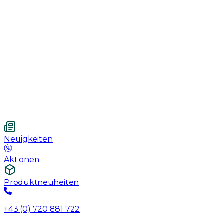
Handschuhe
Nahtmaterial
Urologie
Wundversorgung
Medizinische Behandlungspflege
Vetnordic
Einweg-Unterlagen, 60 x 90 cm, 30 St.
Neuigkeiten
Aktionen
Produktneuheiten
+43 (0) 720 881 722