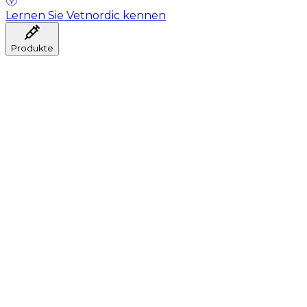
Lernen Sie Vetnordic kennen
Produkte
Anästhesie
Blutentnahme
Hygiene
Injektion
Infusionstherapie
Instrumente
Labor
Operationsraum
Klinik und ärztliche Beratung
Genesung