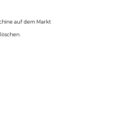
chine auf dem Markt
löschen.
en
Aktionen
Produktneuheiten
Über uns
Anmelden