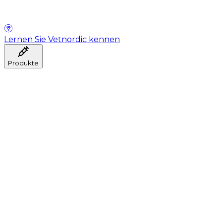
Lernen Sie Vetnordic kennen
Produkte
Anästhesie
Blutentnahme
Hygiene
Injektion
Infusionstherapie
Instrumente
Labor
Operationsraum
Klinik und ärztliche Beratung