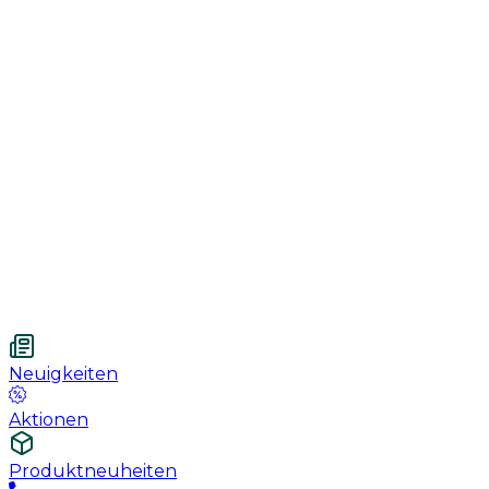
Genesung
Handschuhe
Nahtmaterial
Urologie
Wundversorgung
Medizinische Behandlungspflege
Vetnordic
Einweg-Unterlagen, 60 x 90 cm, 30 St.
Neuigkeiten
Aktionen
Produktneuheiten