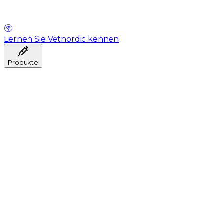
Lernen Sie Vetnordic kennen
Produkte
Anästhesie
Blutentnahme
Hygiene
Injektion
Infusionstherapie
Instrumente
Labor
Operationsraum
Klinik und ärztliche Beratung