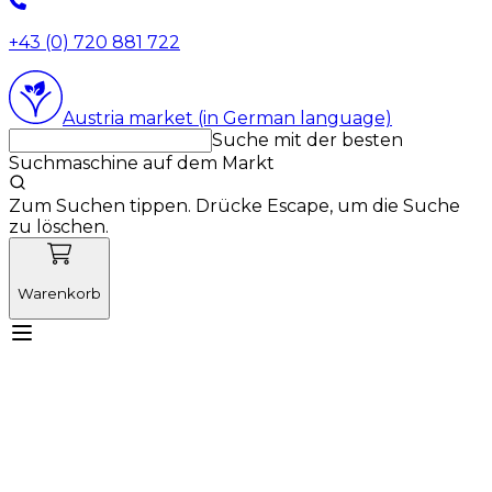
+43 (0) 720 881 722
Austria market (in German language)
Suche mit der besten
Suchmaschine auf dem Markt
Zum Suchen tippen. Drücke Escape, um die Suche
zu löschen.
Warenkorb
Lernen Sie Vetnordic kennen
Produkte
Neuigkeiten
Aktionen
Produktneuheiten
Über uns
Anmelden