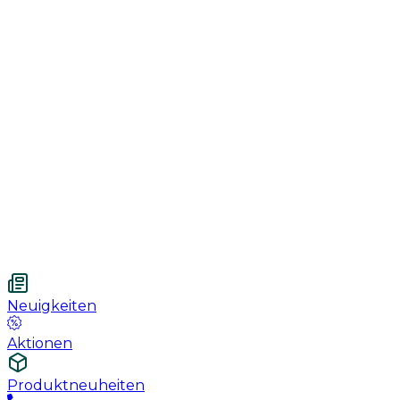
Genesung
Handschuhe
Nahtmaterial
Urologie
Wundversorgung
Medizinische Behandlungspflege
Vetnordic
Einweg-Unterlagen, 60 x 90 cm, 30 St.
Neuigkeiten
Aktionen
Produktneuheiten