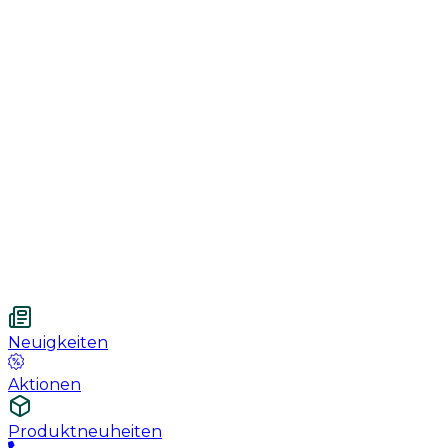
Genesung
Handschuhe
Nahtmaterial
Urologie
Wundversorgung
Medizinische Behandlungspflege
Vetnordic
Einweg-Unterlagen, 60 x 90 cm, 30 St.
Neuigkeiten
Aktionen
Produktneuheiten