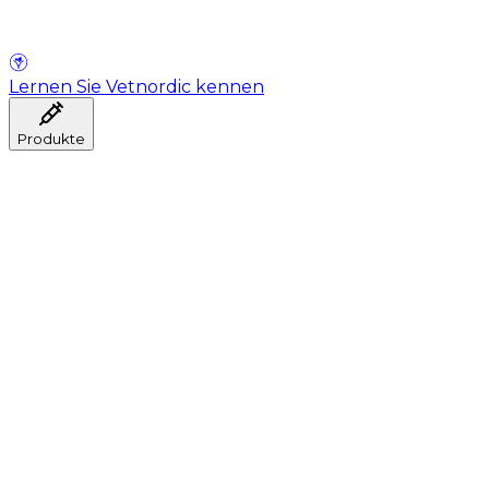
Lernen Sie Vetnordic kennen
Produkte
Anästhesie
Blutentnahme
Hygiene
Injektion
Infusionstherapie
Instrumente
Labor
Operationsraum
Klinik und ärztliche Beratung