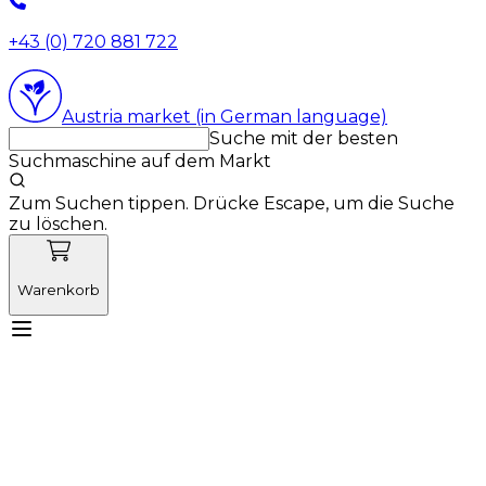
+43 (0) 720 881 722
Austria market (in German language)
Suche mit der besten
Suchmaschine auf dem Markt
Zum Suchen tippen. Drücke Escape, um die Suche
zu löschen.
Warenkorb
Lernen Sie Vetnordic kennen
Produkte
Neuigkeiten
Aktionen
Produktneuheiten
Über uns
Anmelden