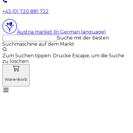
+43 (0) 720 881 722
Austria market (in German language)
Suche mit der besten
Suchmaschine auf dem Markt
Zum Suchen tippen. Drücke Escape, um die Suche
zu löschen.
Warenkorb
Lernen Sie Vetnordic kennen
Produkte
Neuigkeiten
Aktionen
Produktneuheiten
Über uns
Anmelden