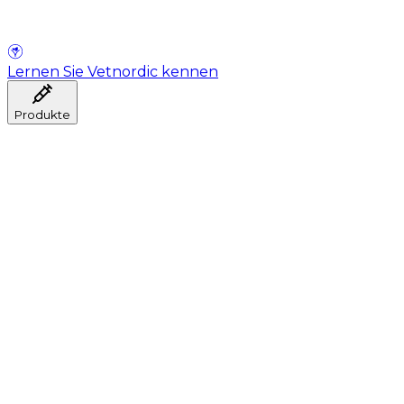
Lernen Sie Vetnordic kennen
Produkte
Anästhesie
Blutentnahme
Hygiene
Injektion
Infusionstherapie
Instrumente
Labor
Operationsraum
Klinik und ärztliche Beratung