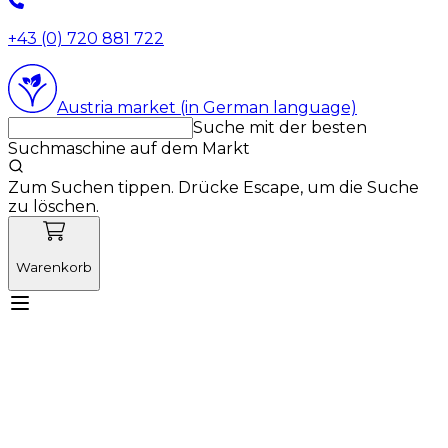
+43 (0) 720 881 722
Austria market (in German language)
Suche mit der besten
Suchmaschine auf dem Markt
Zum Suchen tippen. Drücke Escape, um die Suche
zu löschen.
Warenkorb
Lernen Sie Vetnordic kennen
Produkte
Neuigkeiten
Aktionen
Produktneuheiten
Über uns
Anmelden