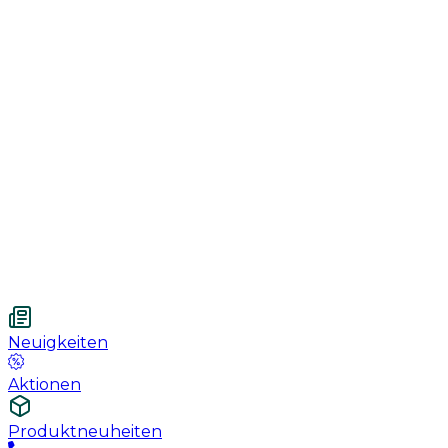
Genesung
Handschuhe
Nahtmaterial
Urologie
Wundversorgung
Medizinische Behandlungspflege
Vetnordic
Einweg-Unterlagen, 60 x 90 cm, 30 St.
Neuigkeiten
Aktionen
Produktneuheiten