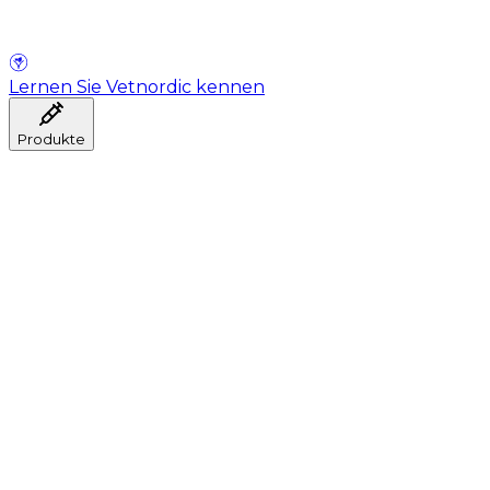
Lernen Sie Vetnordic kennen
Produkte
Anästhesie
Blutentnahme
Hygiene
Injektion
Infusionstherapie
Instrumente
Labor
Operationsraum
Klinik und ärztliche Beratung