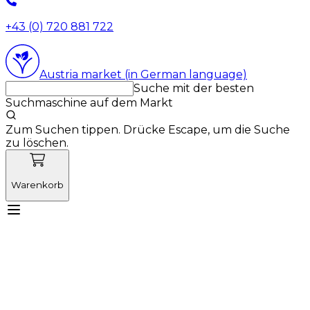
+43 (0) 720 881 722
Austria market (in German language)
Suche mit der besten
Suchmaschine auf dem Markt
Zum Suchen tippen. Drücke Escape, um die Suche
zu löschen.
Warenkorb
Lernen Sie Vetnordic kennen
Produkte
Neuigkeiten
Aktionen
Produktneuheiten
Über uns
Anmelden