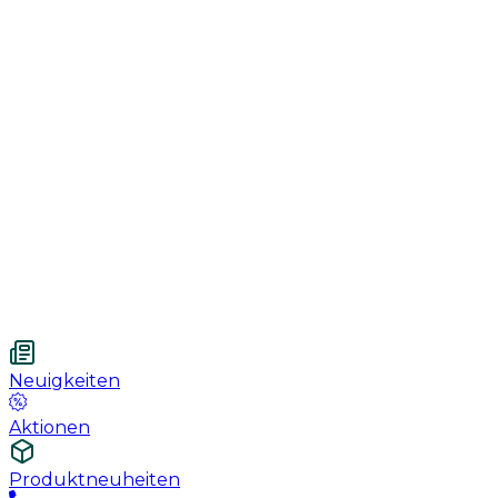
Genesung
Handschuhe
Nahtmaterial
Urologie
Wundversorgung
Medizinische Behandlungspflege
Vetnordic
Einweg-Unterlagen, 60 x 90 cm, 30 St.
Neuigkeiten
Aktionen
Produktneuheiten