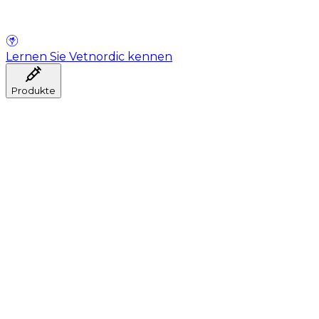
Lernen Sie Vetnordic kennen
Produkte
Anästhesie
Blutentnahme
Hygiene
Injektion
Infusionstherapie
Instrumente
Labor
Operationsraum
Klinik und ärztliche Beratung